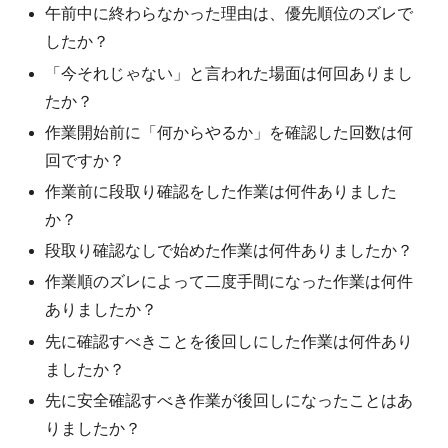
午前中に終わらなかった理由は、優先順位のズレで
したか？
「今それじゃない」と言われた場面は何回ありまし
たか？
作業開始前に「何からやるか」を確認した回数は何
回ですか？
作業前に段取り確認をした作業は何件ありました
か？
段取り確認なしで始めた作業は何件ありましたか？
作業順のズレによって二度手間になった作業は何件
ありましたか？
先に確認すべきことを後回しにした作業は何件あり
ましたか？
先に安全確認すべき作業が後回しになったことはあ
りましたか？