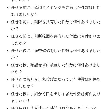
任せる前に、確認タイミングを共有した件数は何件
ありましたか？
任せる前に、期限を共有した件数は何件ありました
か？
任せる前に、判断範囲を共有した件数は何件ありま
したか？
任せた後に、途中確認をした件数は何件ありました
か？
任せた後、確認せずに放置した件数は何件ありまし
たか？
任せたつもりが、丸投げになっていた件数は何件あ
りましたか？
任せた後に、細かく口を出しすぎた件数は何件あり
ましたか？
任せられた人が迷った時間は何分ありましたか？