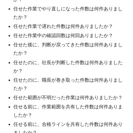
任せた作業でやり直しになった件数は何件ありまし
たか？
任せた作業で遅れた件数は何件ありましたか？
任せた作業中の確認回数は何回ありましたか？
任せた後に、判断が戻ってきた件数は何件ありまし
たか？
任せたのに、社長が判断した件数は何件ありました
か？
任せたのに、職長が巻き取った件数は何件ありまし
たか？
任せた範囲が不明だった作業は何件ありましたか？
任せる前に、作業範囲を共有した件数は何件ありま
したか？
任せる前に、合格ラインを共有した件数は何件あり
ましたか？