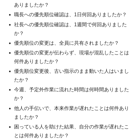
ありましたか？
職長への優先順位確認は、1日何回ありましたか？
社長への優先順位確認は、1週間で何回ありました
か？
優先順位の変更は、全員に共有されましたか？
優先順位の変更が伝わらず、現場が混乱したことは
何件ありましたか？
優先順位変更後、古い指示のまま動いた人はいまし
たか？
今週、予定外作業に流れた時間は何時間ありました
か？
他人の手伝いで、本来作業が遅れたことは何件あり
ましたか？
困っている人を助けた結果、自分の作業が遅れたこ
とは何件ありましたか？