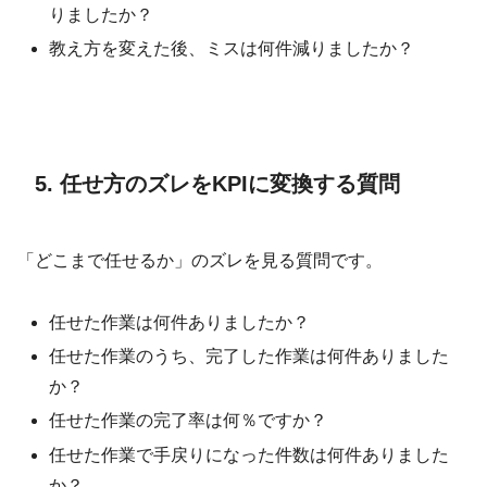
りましたか？
教え方を変えた後、ミスは何件減りましたか？
5. 任せ方のズレをKPIに変換する質問
「どこまで任せるか」のズレを見る質問です。
任せた作業は何件ありましたか？
任せた作業のうち、完了した作業は何件ありました
か？
任せた作業の完了率は何％ですか？
任せた作業で手戻りになった件数は何件ありました
か？