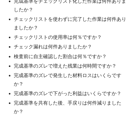
完成基準をチェックリスト化した作業は何件ありま
したか？
チェックリストを使わずに完了した作業は何件あり
ましたか？
チェックリストの使用率は何％ですか？
チェック漏れは何件ありましたか？
検査前に自主確認した割合は何％ですか？
完成基準のズレで増えた残業は何時間ですか？
完成基準のズレで発生した材料ロスはいくらです
か？
完成基準のズレで下がった利益はいくらですか？
完成基準を共有した後、手戻りは何件減りました
か？