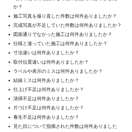
か？
施工写真を撮り直した件数は何件ありましたか？
完成写真が不足していた件数は何件ありましたか？
図面通りでなかった施工は何件ありましたか？
仕様と違っていた施工は何件ありましたか？
寸法違いは何件ありましたか？
取付位置違いは何件ありましたか？
ラベルや表示のミスは何件ありましたか？
結線ミスは何件ありましたか？
仕上げ不足は何件ありましたか？
清掃不足は何件ありましたか？
片づけ不足は何件ありましたか？
養生不足は何件ありましたか？
見た目について指摘された件数は何件ありました