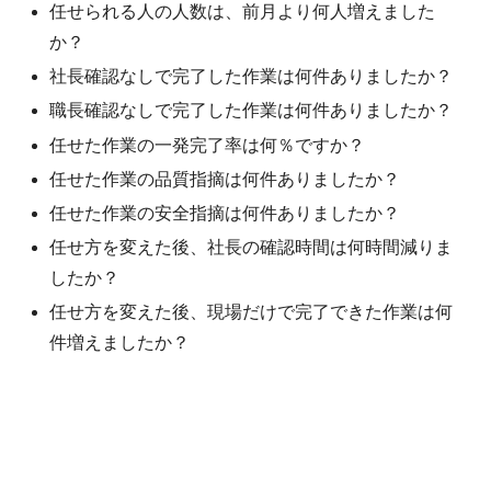
任せられる人の人数は、前月より何人増えました
か？
社長確認なしで完了した作業は何件ありましたか？
職長確認なしで完了した作業は何件ありましたか？
任せた作業の一発完了率は何％ですか？
任せた作業の品質指摘は何件ありましたか？
任せた作業の安全指摘は何件ありましたか？
任せ方を変えた後、社長の確認時間は何時間減りま
したか？
任せ方を変えた後、現場だけで完了できた作業は何
件増えましたか？