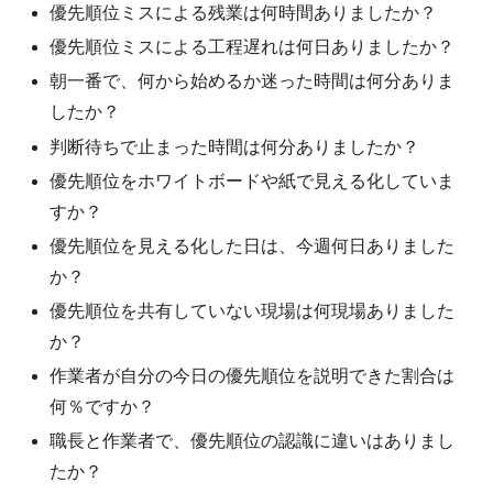
優先順位ミスによる残業は何時間ありましたか？
優先順位ミスによる工程遅れは何日ありましたか？
朝一番で、何から始めるか迷った時間は何分ありま
したか？
判断待ちで止まった時間は何分ありましたか？
優先順位をホワイトボードや紙で見える化していま
すか？
優先順位を見える化した日は、今週何日ありました
か？
優先順位を共有していない現場は何現場ありました
か？
作業者が自分の今日の優先順位を説明できた割合は
何％ですか？
職長と作業者で、優先順位の認識に違いはありまし
たか？